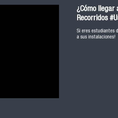
¿Cómo llegar a
Recorridos #
Si eres estudiantes 
a sus instalaciones!